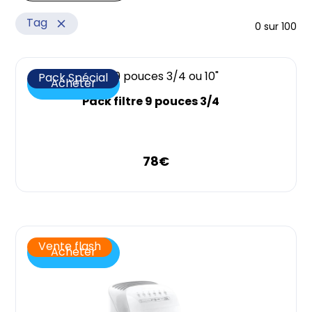
Tag
0
sur
100
Effacer
Catégorie
Pack Spécial
Acheter
Effacer
Pack filtre 9 pouces 3/4
Sous-catégorie
Effacer
78
€
Vente flash
Acheter