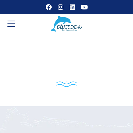
Nos produits pour
votre habitation
LES
BÉNÉFICES
DU