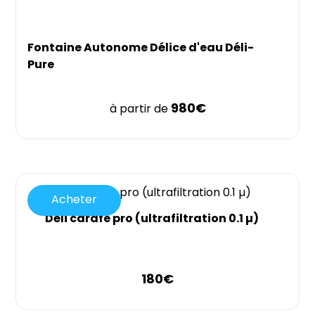
Fontaine Autonome Délice d'eau Déli-
Pure
980
€
à partir de
Acheter
Déli carafe pro (ultrafiltration 0.1 µ)
180
€