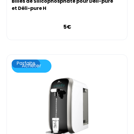
Billes de Silicophosphate pour Déli-pure
et Déli-pure H
5
€
Parfaite
Acheter