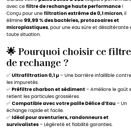
avec ce
filtre de rechange haute performance
!
Conçu pour une
filtration extrême de 0,1 micron
, il
élimine
99,99 % des bactéries, protozoaires et
microplastiques
, pour une eau sûre et désaltérante
toute situation.
🌟 Pourquoi choisir ce filtr
de rechange ?
✅
Ultrafiltration 0,1 µ
– Une barrière infaillible contr
les impuretés.
✅
Préfiltre charbon et sédiment
– Améliore le goût 
retient les particules grossières.
✅
Compatible avec votre paille Délice d’Eau
– Un
échange rapide et facile.
✅
Idéal pour aventuriers, randonneurs et
survivalistes
– Légèreté et fiabilité garanties.