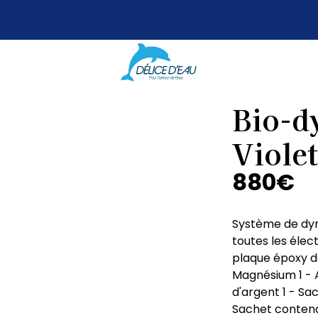
Bio-d
Violet
880
€
Système de dyna
toutes les élec
plaque époxy de
Magnésium 1 - A
d'argent 1 - Sa
Sachet contenan