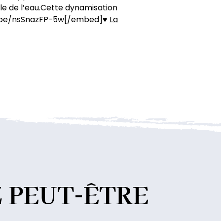
lle de l’eau.Cette dynamisation
tu.be/nsSnazFP-5w[/embed]♥
La
Z
PEUT-ÊTRE