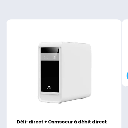
Déli-direct + Osmsoeur à débit direct