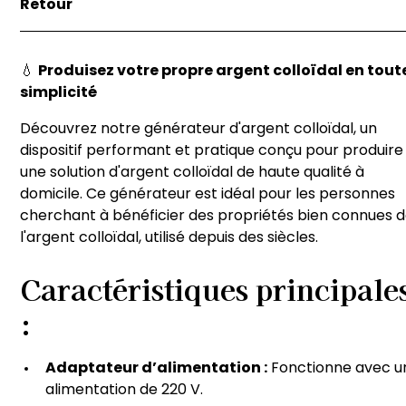
Retour
marchandise à l’acheteur, soit au lieu indiqué par
l’acheteur sur le bon de commande.
Si vous n'êtes pas satisfait de votre achat, vous avez 3
jours pour le retourner dans son état d'origine. Les frai
💧
Produisez votre propre argent colloïdal en tout
de retour sont à votre charge, sauf si le produit est
simplicité
défectueux. Pour plus de détails, contactez notre serv
client.
Découvrez notre générateur d'argent colloïdal, un
dispositif performant et pratique conçu pour produire
une solution d'argent colloïdal de haute qualité à
domicile. Ce générateur est idéal pour les personnes
cherchant à bénéficier des propriétés bien connues 
l'argent colloïdal, utilisé depuis des siècles.
Caractéristiques principale
:
Adaptateur d’alimentation :
Fonctionne avec u
alimentation de 220 V.