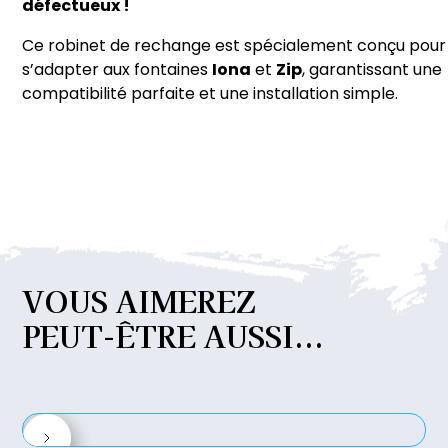
défectueux !
défectueux. Pour plus de détails, contactez notre serv
client.
Ce robinet de rechange est spécialement conçu pour
s’adapter aux fontaines
Iona
et
Zip
, garantissant une
compatibilité parfaite et une installation simple.
VOUS
AIMEREZ
PEUT-ÊTRE
AUSSI...