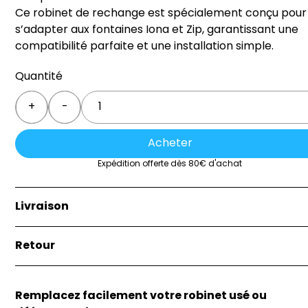
Ce robinet de rechange est spécialement conçu pour
s’adapter aux fontaines Iona et Zip, garantissant une
compatibilité parfaite et une installation simple.
Quantité
Quantity
+
-
Acheter
Expédition offerte dès 80€ d'achat
Livraison
La livraison est effectuée soit par la remise directe de 
Retour
marchandise à l’acheteur, soit au lieu indiqué par
l’acheteur sur le bon de commande.
Si vous n'êtes pas satisfait de votre achat, vous avez 3
jours pour le retourner dans son état d'origine. Les frai
Remplacez facilement votre robinet usé ou
de retour sont à votre charge, sauf si le produit est