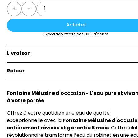
Quantity
+
-
Acheter
Expédition offerte dès 80€ d'achat
Livraison
La livraison est effectuée soit par la remise directe de 
Retour
marchandise à l’acheteur, soit au lieu indiqué par
l’acheteur sur le bon de commande.
Si vous n'êtes pas satisfait de votre achat, vous avez 3
jours pour le retourner dans son état d'origine. Les frai
Fontaine Mélusine d'occasion - L'eau pure et viva
de retour sont à votre charge, sauf si le produit est
à votre portée
défectueux. Pour plus de détails, contactez notre serv
client.
Offrez à votre quotidien une eau de qualité
exceptionnelle avec la
Fontaine Mélusine d'occasi
entièrement révisée et garantie 6 mois
. Cette solu
révolutionnaire transforme l’eau du robinet en une ea