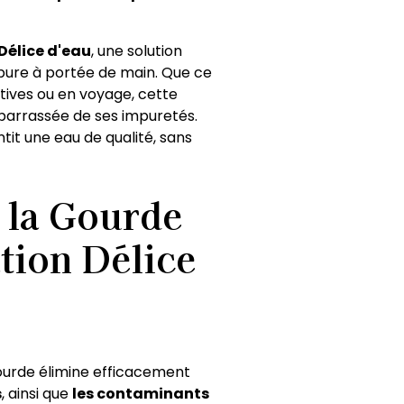
de détails, cont
 Délice d'eau
, une solution
u pure à portée de main. Que ce
rtives ou en voyage, cette
ébarrassée de ses impuretés.
ntit une eau de qualité, sans
e la Gourde
ation Délice
gourde élimine efficacement
s
, ainsi que
les contaminants