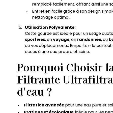
remplacé facilement, offrant ainsi une sol
Entretien facile grâce à son design sim
nettoyage optimal.
Utilisation Polyvalente
:
Cette gourde est idéale pour un usage quotid
sportives
, en
voyage
, en
randonnée
, au
b
de vos déplacements. Emportez-la partout a
accès à une eau propre et saine.
Pourquoi Choisir l
Filtrante Ultrafiltr
d'eau ?
Filtration avancée
pour une eau pure et sa
Pratique et écologique
, idéale pour les pe