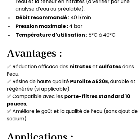
l’eau et la teneur en nitrates (à vérifier par une
analyse d’eau au préalable).
Débit recommandé :
40 l/min
Pression maximale :
4 bar
Température d’utilisation :
5°C à 40°C
Avantages :
✅ Réduction efficace des
nitrates
et
sulfates
dans
l’eau.
✅ Résine de haute qualité
Purolite A520E
, durable et
régénérée (si applicable).
✅ Compatible avec les
porte-filtres standard 10
pouces
.
✅ Améliore le goût et la qualité de l’eau (sans ajout de
sodium).
Applications :