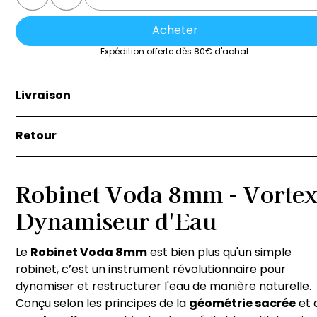
Acheter
Expédition offerte dès 80€ d'achat
Livraison
La livraison est effectuée soit par la remise directe de 
Retour
marchandise à l’acheteur, soit au lieu indiqué par
l’acheteur sur le bon de commande.
Si vous n'êtes pas satisfait de votre achat, vous avez 3
jours pour le retourner dans son état d'origine. Les frai
Robinet Voda 8mm - Vorte
de retour sont à votre charge, sauf si le produit est
Dynamiseur d'Eau
défectueux. Pour plus de détails, contactez notre serv
client.
Le
Robinet Voda 8mm
est bien plus qu'un simple
robinet, c’est un instrument révolutionnaire pour
dynamiser et restructurer l'eau de manière naturelle.
Conçu selon les principes de la
géométrie sacrée
et 