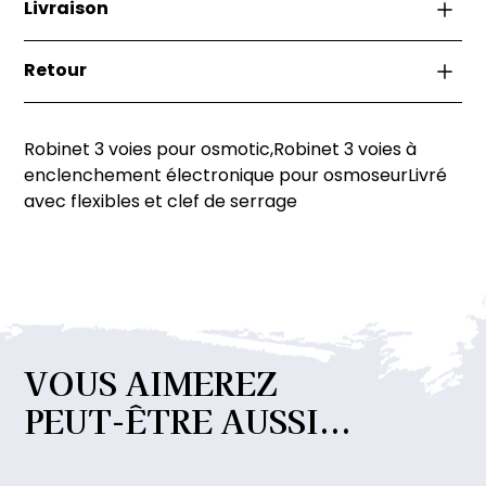
Livraison
La livraison est effectuée soit par la remise directe
Retour
de la marchandise à l’acheteur, soit au lieu indiqué
par l’acheteur sur le bon de commande.
Si vous n'êtes pas satisfait de votre achat, vous
avez 30 jours pour le retourner dans son état
Robinet 3 voies pour osmotic,Robinet 3 voies à
d'origine. Les frais de retour sont à votre charge,
enclenchement électronique pour osmoseurLivré
sauf si le produit est défectueux. Pour plus de
avec flexibles et clef de serrage
détails, contactez notre service client.
VOUS
AIMEREZ
PEUT-ÊTRE
AUSSI...