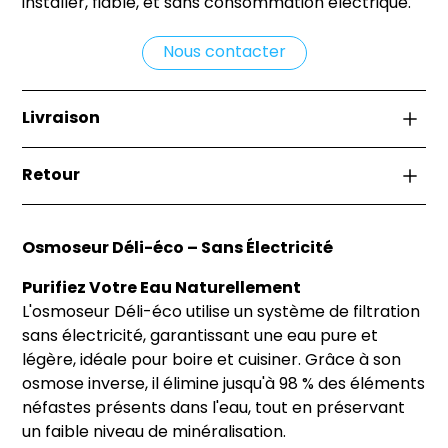
installer, fiable, et sans consommation électrique.
Nous contacter
Livraison
La livraison est effectuée soit par la remise directe
Retour
de la marchandise à l’acheteur, soit au lieu indiqué
par l’acheteur sur le bon de commande.
Si vous n'êtes pas satisfait de votre achat, vous
avez 30 jours pour le retourner dans son état
Osmoseur Déli-éco – Sans Électricité
d'origine. Les frais de retour sont à votre charge,
sauf si le produit est défectueux. Pour plus de
Purifiez Votre Eau Naturellement
détails, contactez notre service client.
L'osmoseur Déli-éco utilise un système de filtration
sans électricité, garantissant une eau pure et
légère, idéale pour boire et cuisiner. Grâce à son
osmose inverse, il élimine jusqu'à 98 % des éléments
néfastes présents dans l'eau, tout en préservant
un faible niveau de minéralisation.