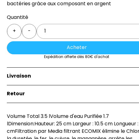
bactéries grâce aux composant en argent
Quantité
Quantity
+
-
Acheter
Expédition offerte dès 80€ d'achat
Livraison
La livraison est effectuée soit par la remise directe de 
Retour
marchandise à l’acheteur, soit au lieu indiqué par
l’acheteur sur le bon de commande.
Si vous n'êtes pas satisfait de votre achat, vous avez 3
jours pour le retourner dans son état d'origine. Les frai
Volume Total 3.5 lVolume d'eau Purifiée 1.7
de retour sont à votre charge, sauf si le produit est
lDimension:Hauteur: 25 cm Largeur : 10.5 cm Longueur :
défectueux. Pour plus de détails, contactez notre serv
cmFiltration par Media filtrant ECOMIX élimine le Chlor
client.