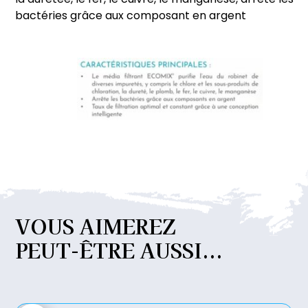
la duretée, le fer, le cuivre, le manganèse, arrête les
bactéries grâce aux composant en argent
VOUS
AIMEREZ
PEUT-ÊTRE
AUSSI...