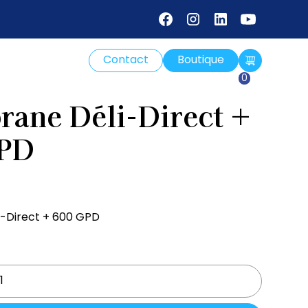
Contact
Boutique
0
ane Déli-Direct +
GPD
-Direct + 600 GPD
ntity