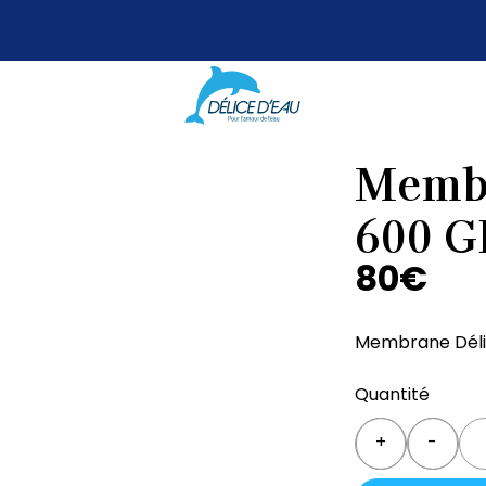
Membr
600 
80
€
Membrane Déli
Quantité
Qua
+
-