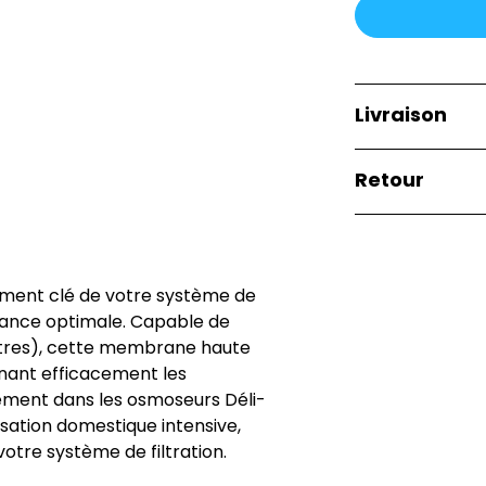
Livraison
La livraison est
Retour
marchandise à l
le bon de com
Si vous n'êtes p
pour le retourne
sont à votre cha
ément clé de votre système de
de détails, cont
rmance optimale. Capable de
1 litres), cette membrane haute
inant efficacement les
tement dans les osmoseurs Déli-
isation domestique intensive,
 votre système de filtration.