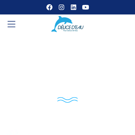
Ludovic Levraut –
Installateur Agréé
Délice d’Eau