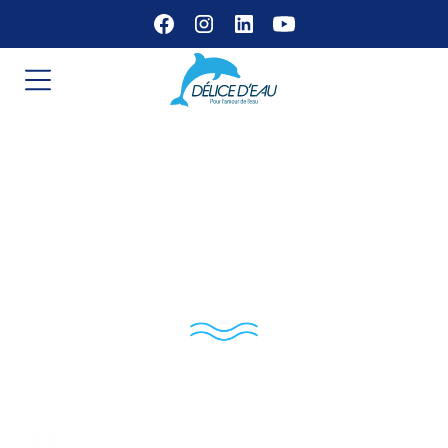
Le Hameau À La
Margot – Partenaire
Délice d’Eau