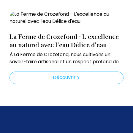
La Ferme de Crozefond - L'excellence
au naturel avec l'eau Délice d'eau
À La Ferme de Crozefond, nous cultivons un
savoir-faire artisanal et un respect profond de
la nature. Tout ce que vous trouvez chez nous –
des cultures aux produits transformés, en
Découvrir
passant par l’élevage – est réalisé avec une eau
pure et dynamisée grâce à Délice d’eau.