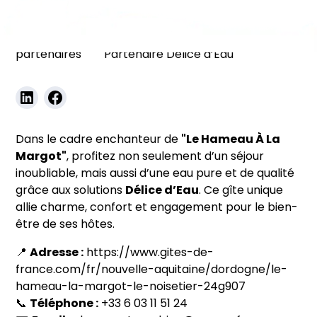
Nos
Le Hameau À La Margot –
partenaires
Partenaire Délice d’Eau
Dans le cadre enchanteur de
"Le Hameau À La
Margot"
, profitez non seulement d’un séjour
inoubliable, mais aussi d’une eau pure et de qualité
grâce aux solutions
Délice d’Eau
. Ce gîte unique
allie charme, confort et engagement pour le bien-
être de ses hôtes.
📍
Adresse :
https://www.gites-de-
france.com/fr/nouvelle-aquitaine/dordogne/le-
hameau-la-margot-le-noisetier-24g907
📞
Téléphone :
+33 6 03 11 51 24