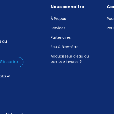
Nous connaitre
Co
À Propos
Pour
Services
Pour
Partenaires
u au
Eau & Bien-être
Adoucisseur d'eau ou
osmose inverse ?
alité
et