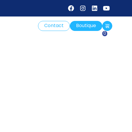
Contact
Boutique
gue et
0