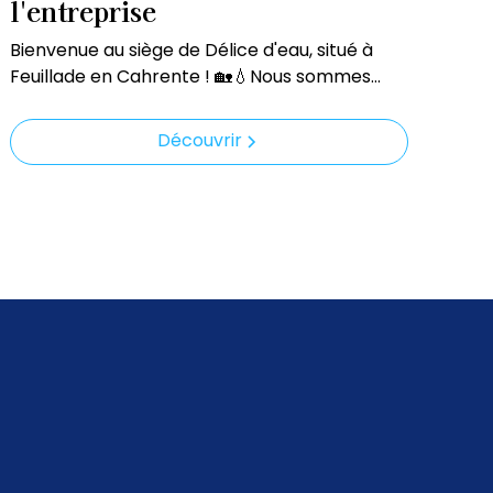
l'entreprise
Bienvenue au siège de Délice d'eau, situé à
Feuillade en Cahrente ! 🏡💧Nous sommes
ouverts du lundi au vendredi de 9 h à 17 h, pour
vous accueillir et vous accompagner dans
Découvrir
vos besoins liés à l'eau pure et saine.