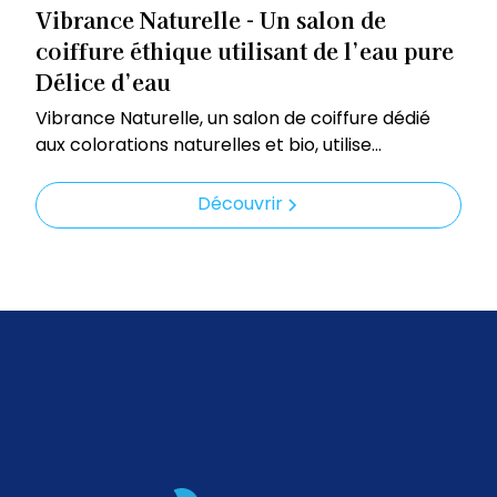
Vibrance Naturelle - Un salon de
coiffure éthique utilisant de l’eau pure
Délice d’eau
Vibrance Naturelle, un salon de coiffure dédié
aux colorations naturelles et bio, utilise
exclusivement de l’eau pure et dynamisée par
Délice d’eau. Cette eau de haute qualité est
Découvrir
essentielle pour préserver les bienfaits des
produits capillaires bio et garantir des résultats
durables et respectueux de vos cheveux et de
l’environnement.