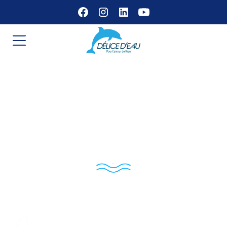
ETS Meynie –
Partenaire Délice
d’Eau