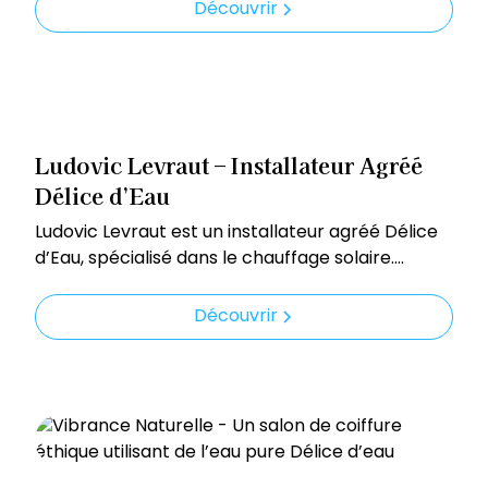
partenaire de confiance pour l’installation et la
Découvrir
maintenance des systèmes de filtration d’eau
Délice d’eau.
Ludovic Levraut – Installateur Agréé
Délice d’Eau
Ludovic Levraut est un installateur agréé Délice
d’Eau, spécialisé dans le chauffage solaire.
Grâce à son expertise, il propose des solutions
respectueuses de l’environnement et adaptées
Découvrir
aux besoins de ses clients.