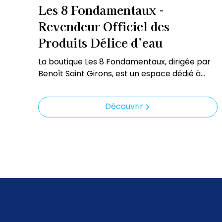
Les 8 Fondamentaux -
Revendeur Officiel des
Produits Délice d’eau
La boutique Les 8 Fondamentaux, dirigée par
Benoît Saint Girons, est un espace dédié à
votre bien-être global. En tant que revendeur
officiel, elle vous propose la gamme
Découvrir
complète des produits Délice d’eau, tous
garantis pour leur qualité et leur efficacité.