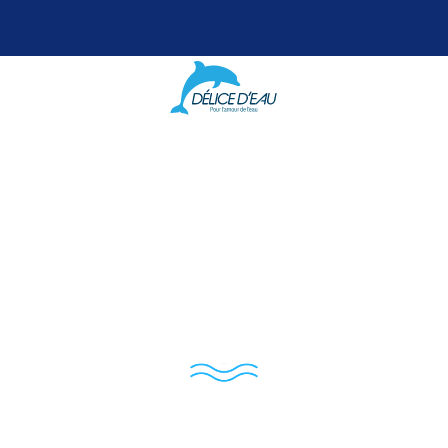
teau Pontac-Lyn
ellence Viticol
u Pure de Délice 