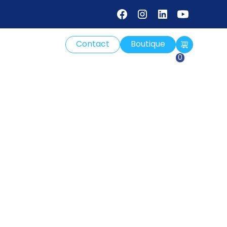
Contact
Boutique
ch -
0
e avec
d’eau