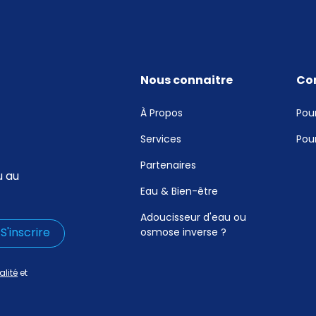
Nous connaitre
Co
À Propos
Pour
Services
Pour
Partenaires
u au
Eau & Bien-être
Adoucisseur d'eau ou
osmose inverse ?
alité
et