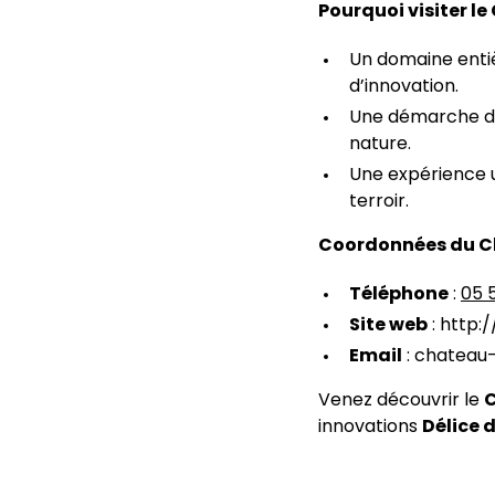
Pourquoi visiter l
Un domaine enti
d’innovation.
Une démarche d’e
nature.
Une expérience u
terroir.
Coordonnées du C
Téléphone
:
05 
Site web
: http
Email
: chateau
Venez découvrir le
innovations
Délice 