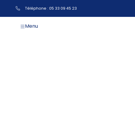
Téléphone : 05 33 09 45 23
Menu
Châ
L’Exc
l’Ea