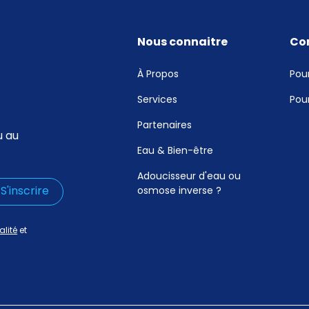
Nous connaitre
Co
À Propos
Pour
Services
Pour
Partenaires
u au
Eau & Bien-être
Adoucisseur d'eau ou
osmose inverse ?
alité
et