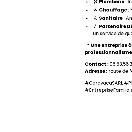
🛠️
Plomberie
: I
🔥
Chauffage
: 
🚿
Sanitaire
: A
💧
Partenaire D
un service de qua
📍
Une entreprise à
professionnalisme
Contact :
05.53.56.
Adresse :
route de f
#CaravacaSARL #Pl
#EntrepriseFamilial