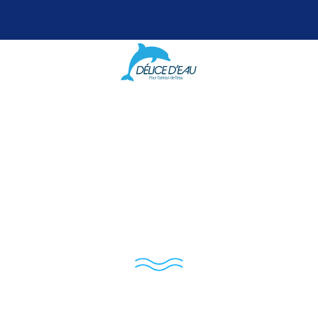
Caravaca SARL 
mberie, Chauffag
Sanitaire