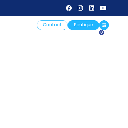
Contact
Boutique
-
0
e et