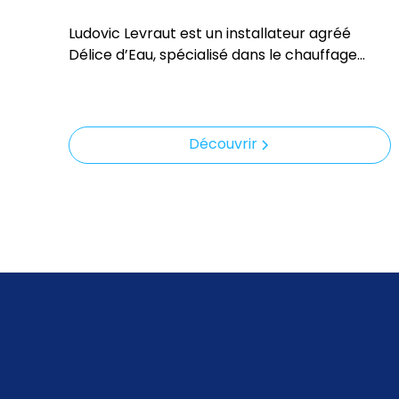
Ludovic Levraut est un installateur agréé
Délice d’Eau, spécialisé dans le chauffage
solaire. Grâce à son expertise, il propose des
solutions respectueuses de l’environnement
et adaptées aux besoins de ses clients.
Découvrir