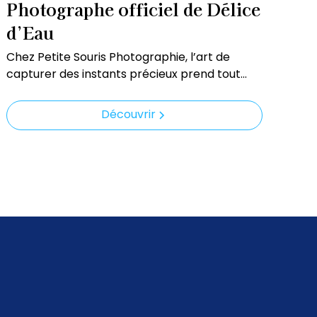
Photographe officiel de Délice
d’Eau
Chez Petite Souris Photographie, l’art de
capturer des instants précieux prend tout
son sens. En tant que photographe officiel de
Délice d’Eau, Petite Souris Photographie met
Découvrir
son talent et son regard artistique au service
de nos événements, produits, et moments
marquants.