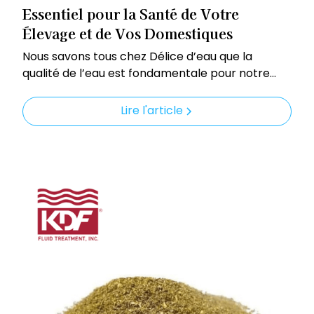
Essentiel pour la Santé de Votre
Élevage et de Vos Domestiques
Nous savons tous chez Délice d’eau que la
qualité de l’eau est fondamentale pour notre
propre bien-être. Mais qu'en est-il de nos
compagnons à quatre pattes, de nos animaux
Lire l'article
d’élevage ou des exploitations agricoles ? Eux
aussi sont intrinsèquement liés à la ressource
hydrique, et leur santé animale dépend
directement de la pureté de l'eau qu'ils
consomment.