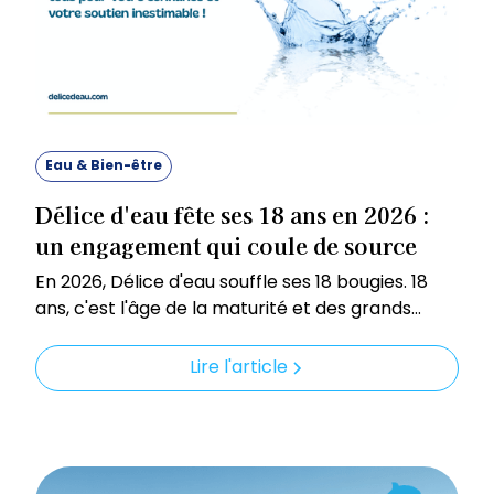
Eau & Bien-être
Délice d'eau fête ses 18 ans en 2026 :
un engagement qui coule de source
En 2026, Délice d'eau souffle ses 18 bougies. 18
ans, c'est l'âge de la maturité et des grands
projets, mais pour cette entreprise née en
Dordogne, c'est surtout une belle histoire de
Lire l'article
passion et d'éthique qui se poursuit.