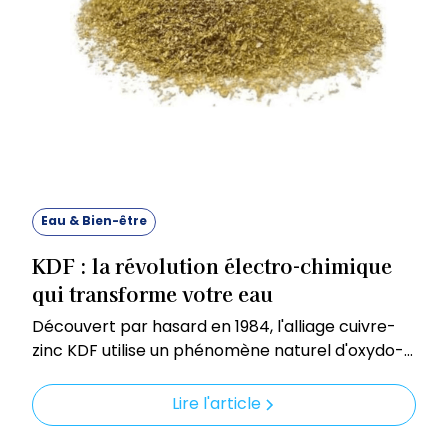
Eau & Bien-être
KDF : la révolution électro-chimique
qui transforme votre eau
Découvert par hasard en 1984, l'alliage cuivre-
zinc KDF utilise un phénomène naturel d'oxydo-
réduction pour éliminer efficacement chlore,
métaux lourds et bactéries. Certifié NSF, il
Lire l'article
prolonge la durée de vie du charbon actif et
garantit une eau plus saine au quotidien.