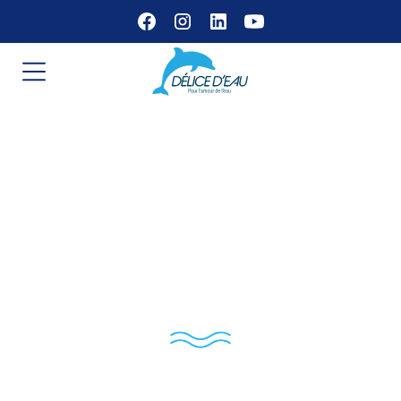
Les récents
scandales liés à
l'eau : ce que vous
devez savoir