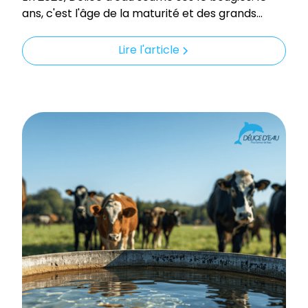
ans, c'est l'âge de la maturité et des grands
projets, mais pour cette entreprise née en
Dordogne, c'est surtout une belle histoire de
Lire l'article
passion et d'éthique qui se poursuit.