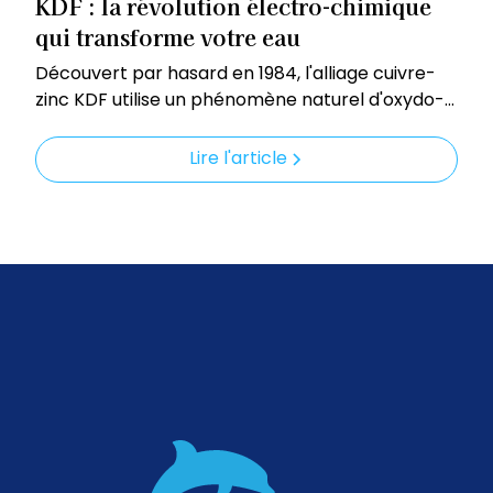
KDF : la révolution électro-chimique
qui transforme votre eau
Découvert par hasard en 1984, l'alliage cuivre-
zinc KDF utilise un phénomène naturel d'oxydo-
réduction pour éliminer efficacement chlore,
métaux lourds et bactéries. Certifié NSF, il
Lire l'article
prolonge la durée de vie du charbon actif et
garantit une eau plus saine au quotidien.
Découvrez comment cette innovation discrète
mais redoutable peut transformer votre
filtration.