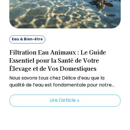
Eau & Bien-être
Filtration Eau Animaux : Le Guide
Essentiel pour la Santé de Votre
Élevage et de Vos Domestiques
Nous savons tous chez Délice d’eau que la
qualité de l’eau est fondamentale pour notre
propre bien-être. Mais qu'en est-il de nos
compagnons à quatre pattes, de nos animaux
Lire l'article
d’élevage ou des exploitations agricoles ? Eux
aussi sont intrinsèquement liés à la ressource
hydrique, et leur santé animale dépend
directement de la pureté de l'eau qu'ils