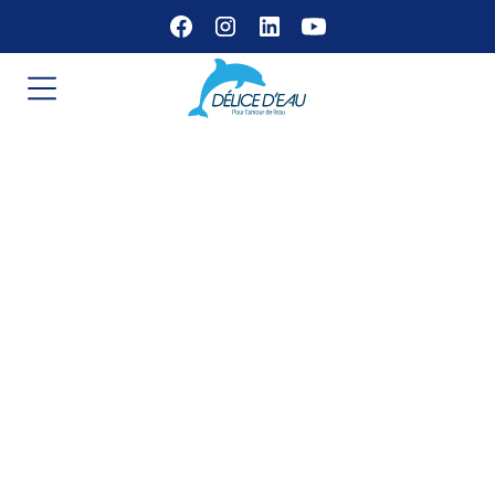
Filtration Eau
Animaux : Le Guide
Essentiel pour la
Santé de Votre
Élevage et de Vos
Domestiques