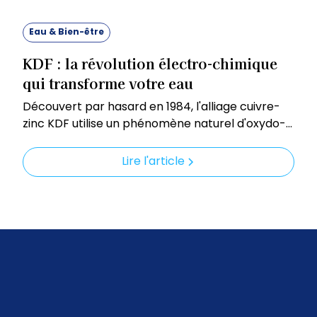
Eau & Bien-être
KDF : la révolution électro-chimique
qui transforme votre eau
Découvert par hasard en 1984, l'alliage cuivre-
zinc KDF utilise un phénomène naturel d'oxydo-
réduction pour éliminer efficacement chlore,
métaux lourds et bactéries. Certifié NSF, il
Lire l'article
prolonge la durée de vie du charbon actif et
garantit une eau plus saine au quotidien.
Découvrez comment cette innovation discrète
mais redoutable peut transformer votre
filtration.