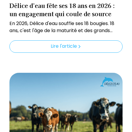
Délice d'eau fête ses 18 ans en 2026 :
un engagement qui coule de source
En 2026, Délice d'eau souffle ses 18 bougies. 18
ans, c'est l'âge de la maturité et des grands
projets, mais pour cette entreprise née en
Dordogne, c'est surtout une belle histoire de
Lire l'article
passion et d'éthique qui se poursuit.