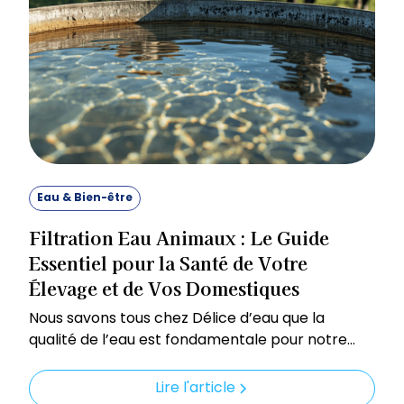
Eau & Bien-être
Filtration Eau Animaux : Le Guide
Essentiel pour la Santé de Votre
Élevage et de Vos Domestiques
Nous savons tous chez Délice d’eau que la
qualité de l’eau est fondamentale pour notre
propre bien-être. Mais qu'en est-il de nos
compagnons à quatre pattes, de nos animaux
Lire l'article